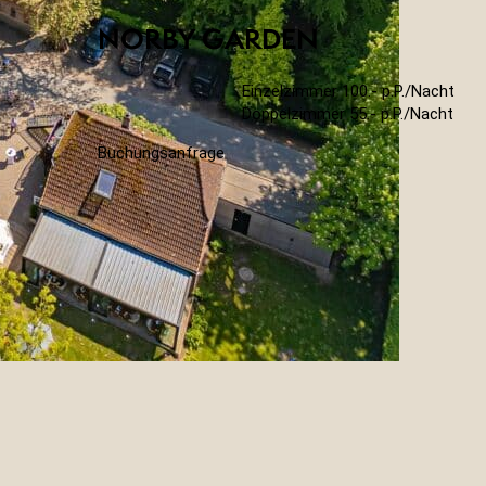
NORBY GARDEN
Einzelzimmer 100.- p.P./Nacht
Doppelzimmer 55.- p.P./Nacht
Buchungsanfrage