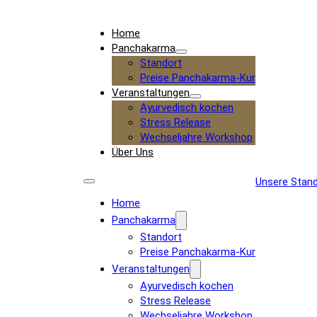
Home
Panchakarma
Standort
Preise Panchakarma-Kur
Veranstaltungen
Ayurvedisch kochen
Stress Release
Wechseljahre Workshop
Über Uns
Unsere Stan
Home
Panchakarma
Standort
Preise Panchakarma-Kur
Veranstaltungen
Ayurvedisch kochen
Stress Release
Wechseljahre Workshop