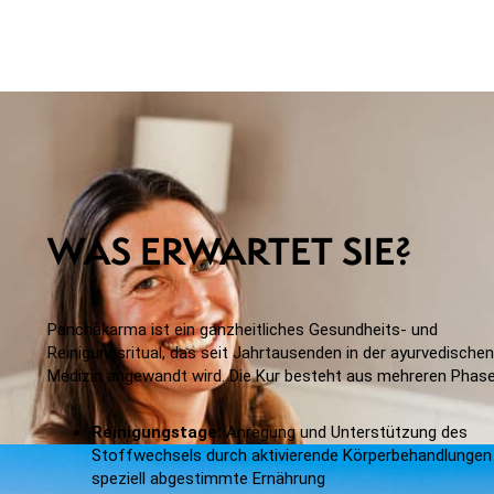
WAS ERWARTET SIE?
Panchakarma ist ein ganzheitliches Gesundheits- und
Reinigungsritual, das seit Jahrtausenden in der ayurvedischen
Medizin angewandt wird. Die Kur besteht aus mehreren Phase
Reinigungstage:
Anregung und Unterstützung des
Stoffwechsels durch aktivierende Körperbehandlungen
speziell abgestimmte Ernährung