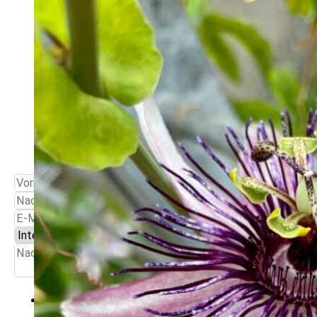
WARTELISTE FÜR 
Seien Sie unter den Ersten, die übe
Behandlungen an der Ostsee informi
einzigartigen Panchakarma Konzept. S
Ich möchte regelmäßig über Neuigkeiten informiert